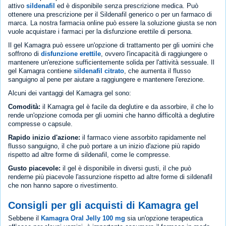
attivo
sildenafil
ed è disponibile senza prescrizione medica. Può
ottenere una prescrizione per il Sildenafil generico o per un farmaco di
marca. La nostra farmacia online può essere la soluzione giusta se non
vuole acquistare i farmaci per la disfunzione erettile di persona.
Il gel Kamagra può essere un'opzione di trattamento per gli uomini che
soffrono di
disfunzione erettile
, ovvero l'incapacità di raggiungere o
mantenere un'erezione sufficientemente solida per l'attività sessuale. Il
gel Kamagra contiene
sildenafil citrato
, che aumenta il flusso
sanguigno al pene per aiutare a raggiungere e mantenere l'erezione.
Alcuni dei vantaggi del Kamagra gel sono:
Comodità:
il Kamagra gel è facile da deglutire e da assorbire, il che lo
rende un'opzione comoda per gli uomini che hanno difficoltà a deglutire
compresse o capsule.
Rapido inizio d'azione:
il farmaco viene assorbito rapidamente nel
flusso sanguigno, il che può portare a un inizio d'azione più rapido
rispetto ad altre forme di sildenafil, come le compresse.
Gusto piacevole:
il gel è disponibile in diversi gusti, il che può
renderne più piacevole l'assunzione rispetto ad altre forme di sildenafil
che non hanno sapore o rivestimento.
Consigli per gli acquisti di Kamagra gel
Sebbene il
Kamagra Oral Jelly 100 mg
sia un'opzione terapeutica