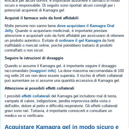
efficace per alcuni uomini, è importante assumere il farmaco in modo
sicuro e responsabile. Di seguito sono riportati alcuni consigli per i
potenziali acquirenti di Kamagra gel:
Acquisti il farmaco solo da fonti affidabili
Molte persone non sanno bene
dove acquistare il Kamagra Oral
Jelly
. Quando si acquistano medicinali, è importante prestare
attenzione e acquistarli solo da fonti affidabili per assicurarsi di ottenere
un prodotto autentico. Evitate di
ordinare il gel Kamagra
da fonti
inaffidabili o mercati online, poiché potrebbero trattarsi di prodotti
contraffatti o non sicuri.
Seguire le istruzioni di dosaggio
Quando si assume il Kamagra gel, è importante seguire il dosaggio
raccomandato (
maggiori info
). La dose massima raccomandata di 100
mg nelle 24 ore non deve essere superata. Il rischio di effetti collaterali
può aumentare se si assume una quantità eccessiva di Kamagra gel.
Attenzione ai possibili effetti collaterali
I possibili
effetti collaterali
del Kamagra gel includono mal di testa,
vampate di calore, indigestione, perdita improvvisa della vista o
dell'udito, dolore al petto e difficoltà respiratorie. Gli effetti collaterali
gravi sono rari. Tuttavia, è importante conoscerli e consultare un
medico se si verificano.
Acquistare Kamagra gel in modo sicuro e