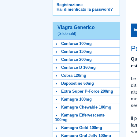
Registrazione
Hai dimenticato la password?
Viagra Generico
I
(Sildenafil)
Cenforce 100mg
P
Cenforce 150mg
Qu
Cenforce 200mg
esi
Cenforce D 160mg
Cobra 120mg
Le
Dapoxetine 60mg
dis
Extra Super P-Force 200mg
alt
med
Kamagra 100mg
ses
Kamagra Chewable 100mg
Kamagra Effervescente
Il 
100mg
far
Kamagra Gold 100mg
san
Kamagra Oral Jelly 100mg