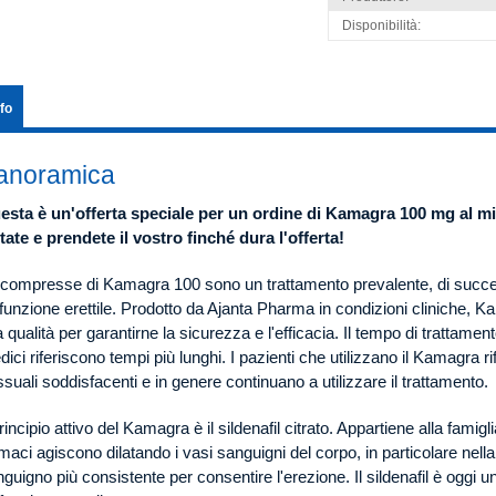
Disponibilità:
nfo
anoramica
esta è un'offerta speciale per un ordine di Kamagra 100 mg al mi
tate e prendete il vostro finché dura l'offerta!
 compresse di Kamagra 100 sono un trattamento prevalente, di succe
funzione erettile. Prodotto da Ajanta Pharma in condizioni cliniche, 
a qualità per garantirne la sicurezza e l'efficacia. Il tempo di trattamento
ici riferiscono tempi più lunghi. I pazienti che utilizzano il Kamagra 
suali soddisfacenti e in genere continuano a utilizzare il trattamento.
principio attivo del Kamagra è il sildenafil citrato. Appartiene alla fami
maci agiscono dilatando i vasi sanguigni del corpo, in particolare nell
guigno più consistente per consentire l'erezione. Il sildenafil è oggi u