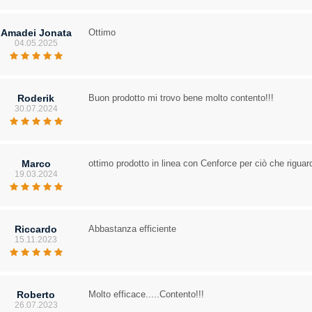
Amadei Jonata
Ottimo
04.05.2025
Roderik
Buon prodotto mi trovo bene molto contento!!!
30.07.2024
Marco
ottimo prodotto in linea con Cenforce per ciò che riguard
19.03.2024
Riccardo
Abbastanza efficiente
15.11.2023
Roberto
Molto efficace.....Contento!!!
26.07.2023