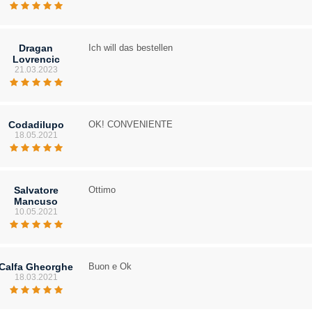
Dragan
Ich will das bestellen
Lovrencic
21.03.2023
Codadilupo
OK! CONVENIENTE
18.05.2021
Salvatore
Ottimo
Mancuso
10.05.2021
Calfa Gheorghe
Buon e Ok
18.03.2021