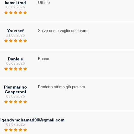
kamel trad
Ottimo
06.07.2026
Youssef
Salve come voglio comprare
21.03.2026
Daniele
Buono
06.03.2026
Pier marino
Prodotto ottimo già provato
Gasperoni
03.03.2026
Elgendymohamad90@gmail.com
Buno
03.07.2025