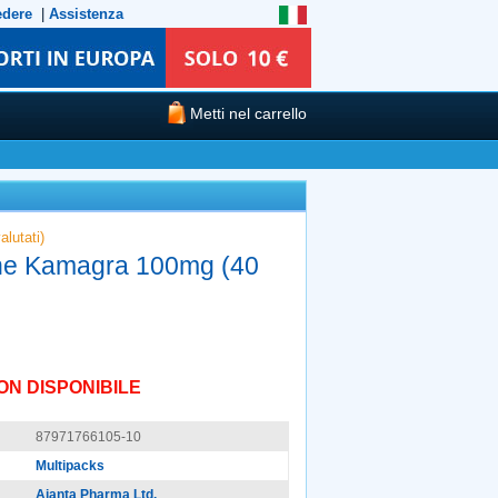
edere
|
Assistenza
Metti nel carrello
alutati)
ne Kamagra 100mg (40
ON DISPONIBILE
87971766105-10
Multipacks
Ajanta Pharma Ltd.