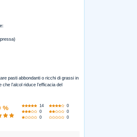
e:
mpressa)
 pasti abbondanti o ricchi di grassi in
che l'alcol riduce l'efficacia del
14
0
0 %
0
0
0
0