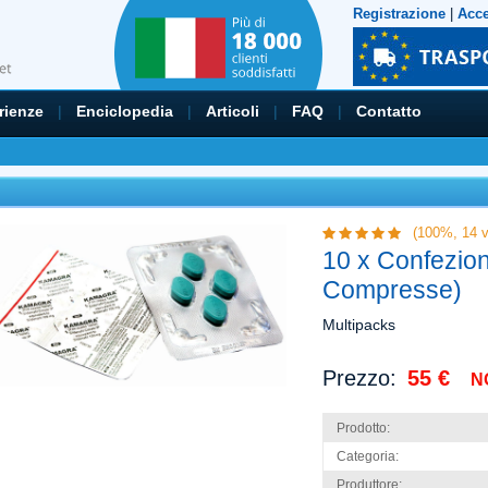
Registrazione
|
Acc
rienze
|
Enciclopedia
|
Articoli
|
FAQ
|
Contatto
(100%,
14
v
10 x Confezio
Compresse)
Multipacks
Prezzo:
55 €
N
Prodotto:
Categoria:
Produttore: