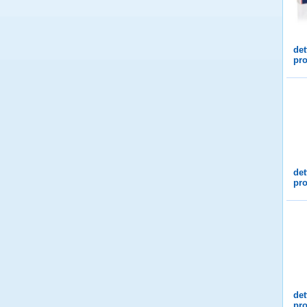
det
pro
det
pro
det
pro