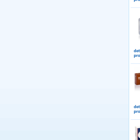
det
pro
det
pro