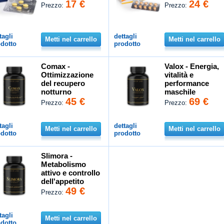
17 €
24 €
Prezzo:
Prezzo:
tagli
dettagli
Metti nel carrello
Metti nel carrello
dotto
prodotto
Comax -
Valox - Energia,
Ottimizzazione
vitalità e
del recupero
performance
notturno
maschile
45 €
69 €
Prezzo:
Prezzo:
tagli
dettagli
Metti nel carrello
Metti nel carrello
dotto
prodotto
Slimora -
Metabolismo
attivo e controllo
dell'appetito
49 €
Prezzo:
tagli
Metti nel carrello
dotto