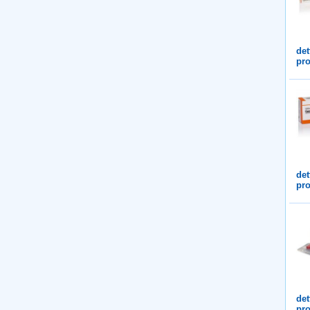
det
pro
det
pro
det
pro