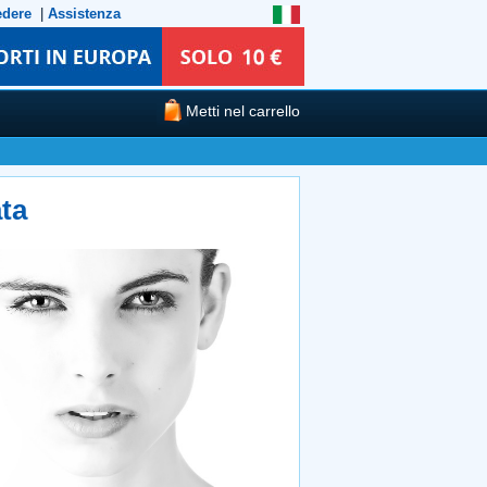
edere
|
Assistenza
Metti nel carrello
ta