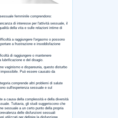
ione sessuale femminile comprendono:
canza di interesse per l'attività sessuale, il
lità della vita e sulle relazioni intime di
fficoltà a raggiungere l'orgasmo o possono
portare a frustrazione e insoddisfazione
ficoltà di raggiungere o mantenere
 lubrificazione e del disagio.
 vaginismo e dispareunia, questo disturbo
 o impossibile. Può essere causato da
egoria comprende altri problemi di salute
ono sull'esperienza sessuale e sul
rte a causa della complessità e della diversità
ssuale. Tuttavia, gli studi suggeriscono che
ne sessuale a un certo punto della propria
i prevalenza delle disfunzioni sessuali
i utilizzati per definire la disfunzione