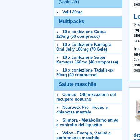
(Vardenafil)
ses
Valif 20mg
L
Multipacks
Seb
imp
10 x confezione Cobra
spe
120mg (50 compresse)
le 
10 x confezione Kamagra
In 
Oral Jelly 100mg (70 Gele)
eff
10 x confezione Super
Com
Kamagra 160mg (40 compresse)
psi
pos
10 x confezione Tadalis-sx
20mg (40 compresse)
Salute maschile
Comax - Ottimizzazione del
recupero notturno
Neurovex Pro - Focus e
chiarezza mentale
Slimora - Metabolismo attivo
e controllo dell'appetito
Valox - Energia, vitalità e
det
performance maschile
pro