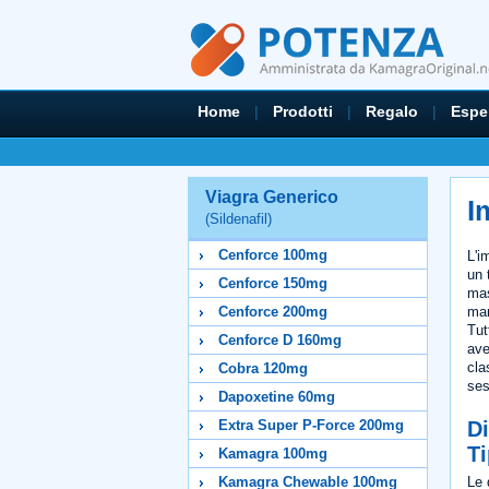
Home
|
Prodotti
|
Regalo
|
Espe
Viagra Generico
I
(Sildenafil)
Cenforce 100mg
L'i
un 
Cenforce 150mg
mas
man
Cenforce 200mg
Tut
Cenforce D 160mg
ave
cla
Cobra 120mg
ses
Dapoxetine 60mg
D
Extra Super P-Force 200mg
Ti
Kamagra 100mg
Le 
Kamagra Chewable 100mg