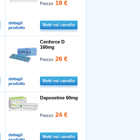
19 €
Prezzo:
dettagli
Metti nel carrello
prodotto
Cenforce D
160mg
26 €
Prezzo:
dettagli
Metti nel carrello
prodotto
Dapoxetine 60mg
24 €
Prezzo:
dettagli
Metti nel carrello
prodotto