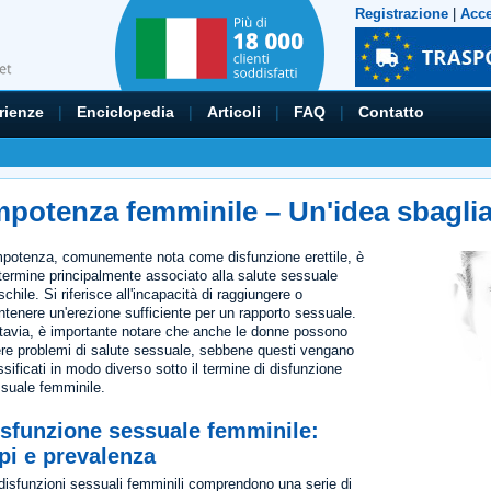
Registrazione
|
Acc
rienze
|
Enciclopedia
|
Articoli
|
FAQ
|
Contatto
mpotenza femminile – Un'idea sbaglia
mpotenza, comunemente nota come disfunzione erettile, è
termine principalmente associato alla salute sessuale
chile. Si riferisce all'incapacità di raggiungere o
tenere un'erezione sufficiente per un rapporto sessuale.
tavia, è importante notare che anche le donne possono
re problemi di salute sessuale, sebbene questi vengano
ssificati in modo diverso sotto il termine di disfunzione
suale femminile.
isfunzione sessuale femminile:
pi e prevalenza
disfunzioni sessuali femminili comprendono una serie di