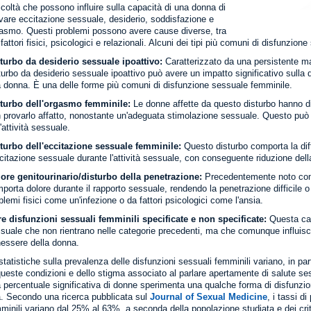
ficoltà che possono influire sulla capacità di una donna di
vare eccitazione sessuale, desiderio, soddisfazione e
asmo. Questi problemi possono avere cause diverse, tra
 fattori fisici, psicologici e relazionali. Alcuni dei tipi più comuni di disfunz
turbo da desiderio sessuale ipoattivo:
Caratterizzato da una persistente man
turbo da desiderio sessuale ipoattivo può avere un impatto significativo sulla qua
 donna. È una delle forme più comuni di disfunzione sessuale femminile.
turbo dell'orgasmo femminile:
Le donne affette da questo disturbo hanno di
 provarlo affatto, nonostante un'adeguata stimolazione sessuale. Questo può 
l'attività sessuale.
turbo dell'eccitazione sessuale femminile:
Questo disturbo comporta la dif
ccitazione sessuale durante l'attività sessuale, con conseguente riduzione della
ore genitourinario/disturbo della penetrazione:
Precedentemente noto come
porta dolore durante il rapporto sessuale, rendendo la penetrazione difficile
blemi fisici come un'infezione o da fattori psicologici come l'ansia.
re disfunzioni sessuali femminili specificate e non specificate:
Questa cat
suale che non rientrano nelle categorie precedenti, ma che comunque influisc
essere della donna.
statistiche sulla prevalenza delle disfunzioni sessuali femminili variano, in pa
queste condizioni e dello stigma associato al parlare apertamente di salute se
 percentuale significativa di donne sperimenta una qualche forma di disfunzio
a. Secondo una ricerca pubblicata sul
Journal of Sexual Medicine
, i tassi d
minili variano dal 25% al 63%, a seconda della popolazione studiata e dei criter