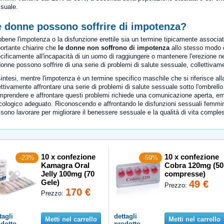
suale.
e donne possono soffrire di impotenza?
bene l'impotenza o la disfunzione erettile sia un termine tipicamente associat
ortante chiarire che
le donne non soffrono di impotenza
allo stesso modo d
cificamente all'incapacità di un uomo di raggiungere o mantenere l'erezione n
donne possono soffrire di una serie di problemi di salute sessuale, collettivam
sintesi, mentre l'impotenza è un termine specifico maschile che si riferisce al
ettivamente affrontare una serie di problemi di salute sessuale sotto l'ombrell
prendere e affrontare questi problemi richiede una comunicazione aperta, e
cologico adeguato. Riconoscendo e affrontando le disfunzioni sessuali femminili,
sono lavorare per migliorare il benessere sessuale e la qualità di vita comple
10 x confezione
10 x confezione
-23%
-59%
Kamagra Oral
Cobra 120mg (50
Jelly 100mg (70
compresse)
Gele)
49 €
Prezzo:
170 €
Prezzo:
tagli
dettagli
Metti nel carrello
Metti nel carrello
dotto
prodotto