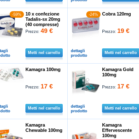
10 x confezione
Cobra 120mg
-59%
-24%
Tadalis-sx 20mg
(40 compresse)
49 €
19 €
Prezzo:
Prezzo:
tagli
dettagli
Metti nel carrello
Metti nel carrello
dotto
prodotto
Kamagra 100mg
Kamagra Gold
100mg
17 €
17 €
Prezzo:
Prezzo:
tagli
dettagli
Metti nel carrello
Metti nel carrello
dotto
prodotto
Kamagra
Kamagra
Chewable 100mg
Effervescente
100mg