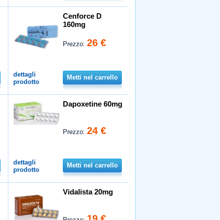
Cenforce D
160mg
26 €
Prezzo:
dettagli
Metti nel carrello
prodotto
Dapoxetine 60mg
24 €
Prezzo:
dettagli
Metti nel carrello
prodotto
Vidalista 20mg
19 €
Prezzo: