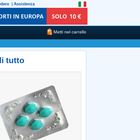
edere
|
Assistenza
Metti nel carrello
i tutto