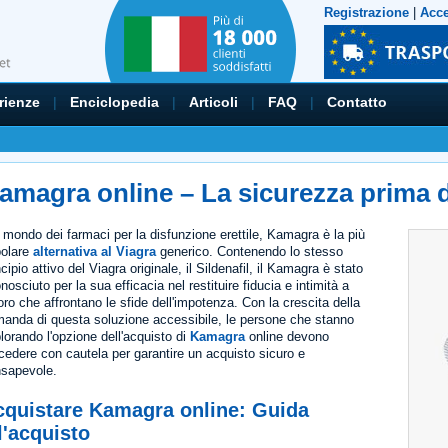
Registrazione
|
Acc
rienze
|
Enciclopedia
|
Articoli
|
FAQ
|
Contatto
amagra online – La sicurezza prima d
 mondo dei farmaci per la disfunzione erettile, Kamagra è la più
olare
alternativa al Viagra
generico. Contenendo lo stesso
ncipio attivo del Viagra originale, il Sildenafil, il Kamagra è stato
onosciuto per la sua efficacia nel restituire fiducia e intimità a
oro che affrontano le sfide dell'impotenza. Con la crescita della
anda di questa soluzione accessibile, le persone che stanno
lorando l'opzione dell'acquisto di
Kamagra
online devono
cedere con cautela per garantire un acquisto sicuro e
sapevole.
cquistare Kamagra online: Guida
l'acquisto