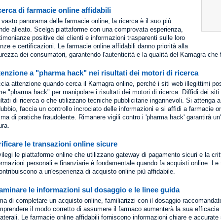
erca di farmacie online affidabili
 vasto panorama delle farmacie online, la ricerca è il suo più
nde alleato. Scelga piattaforme con una comprovata esperienza,
timonianze positive dei clienti e informazioni trasparenti sulle loro
enze e certificazioni. Le farmacie online affidabili danno priorità alla
urezza dei consumatori, garantendo l'autenticità e la qualità del Kamagra che 
tenzione a "pharma hack" nei risultati dei motori di ricerca
cia attenzione quando cerca il Kamagra online, perché i siti web illegittimi po
e "pharma hack" per manipolare i risultati dei motori di ricerca. Diffidi dei si
ultati di ricerca o che utilizzano tecniche pubblicitarie ingannevoli. Si attenga a f
dubbio, faccia un controllo incrociato delle informazioni e si affidi a farmacie o
tima di pratiche fraudolente. Rimanere vigili contro i 'pharma hack' garantirà u
ura.
ificare le transazioni online sicure
vilegi le piattaforme online che utilizzano gateway di pagamento sicuri e la crit
ormazioni personali e finanziarie è fondamentale quando fa acquisti online. Le
ontribuiscono a un'esperienza di acquisto online più affidabile.
aminare le informazioni sul dosaggio e le linee guida
ma di completare un acquisto online, familiarizzi con il dosaggio raccomandato 
prendere il modo corretto di assumere il farmaco aumenterà la sua efficacia e ri
laterali. Le farmacie online affidabili forniscono informazioni chiare e accurate 