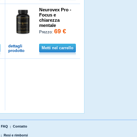
Neurovex Pro -
Focus e
chiarezza
mentale
69 €
Prezzo:
dettagli
Metti nel carrello
prodotto
FAQ
Contatto
|
Resi e rimborsi
|