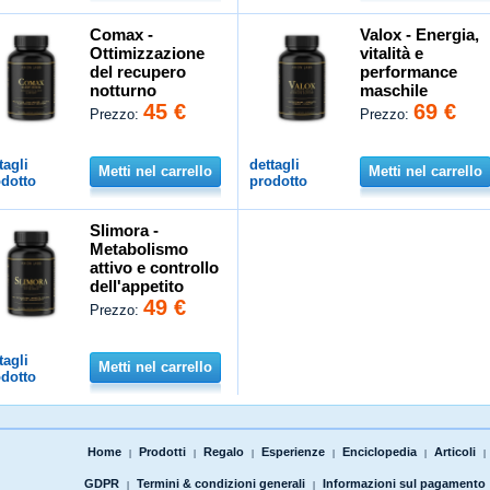
Comax -
Valox - Energia,
Ottimizzazione
vitalità e
del recupero
performance
notturno
maschile
45 €
69 €
Prezzo:
Prezzo:
tagli
dettagli
Metti nel carrello
Metti nel carrello
dotto
prodotto
Slimora -
Metabolismo
attivo e controllo
dell'appetito
49 €
Prezzo:
tagli
Metti nel carrello
dotto
Home
Prodotti
Regalo
Esperienze
Enciclopedia
Articoli
|
|
|
|
|
|
GDPR
Termini & condizioni generali
Informazioni sul pagamento
|
|