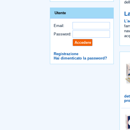
del
La
Utente
L'a
Email:
far
nav
Password:
acq
Registrazione
Hai dimenticato la password?
det
pro