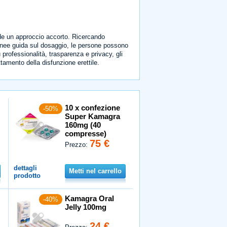
de un approccio accorto. Ricercando
 linee guida sul dosaggio, le persone possono
rofessionalità, trasparenza e privacy, gli
tamento della disfunzione erettile.
10 x confezione
-50%
Super Kamagra
160mg (40
compresse)
75 €
Prezzo:
dettagli
Metti nel carrello
prodotto
Kamagra Oral
-40%
Jelly 100mg
24 €