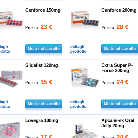
Cenforce 150mg
Cenforce 200mg
23 €
28 €
Prezzo:
Prezzo:
tagli
dettagli
Metti nel carrello
Metti nel carrello
dotto
prodotto
Sildalist 120mg
Extra Super P-
Force 200mg
15 €
24 €
Prezzo:
Prezzo:
tagli
dettagli
Metti nel carrello
Metti nel carrello
dotto
prodotto
Lovegra 100mg
Apcalis-sx Oral
Jelly 20mg
17 €
24 €
Prezzo:
Prezzo: