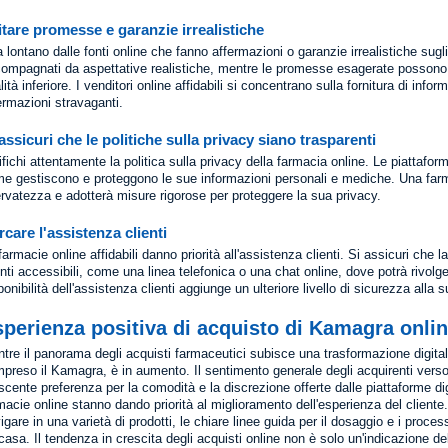
itare promesse e garanzie irrealistiche
a lontano dalle fonti online che fanno affermazioni o garanzie irrealistiche sugl
ompagnati da aspettative realistiche, mentre le promesse esagerate possono ind
lità inferiore. I venditori online affidabili si concentrano sulla fornitura di inf
ermazioni stravaganti.
assicuri che le politiche sulla privacy siano trasparenti
ifichi attentamente la politica sulla privacy della farmacia online. Le piattafo
e gestiscono e proteggono le sue informazioni personali e mediche. Una farmaci
ervatezza e adotterà misure rigorose per proteggere la sua privacy.
rcare l'assistenza clienti
farmacie online affidabili danno priorità all'assistenza clienti. Si assicuri che 
enti accessibili, come una linea telefonica o una chat online, dove potrà rivol
ponibilità dell'assistenza clienti aggiunge un ulteriore livello di sicurezza alla
perienza positiva di acquisto di Kamagra onli
tre il panorama degli acquisti farmaceutici subisce una trasformazione digitale
preso il Kamagra, è in aumento. Il sentimento generale degli acquirenti verso 
scente preferenza per la comodità e la discrezione offerte dalle piattaforme d
macie online stanno dando priorità al miglioramento dell'esperienza del cliente. 
igare in una varietà di prodotti, le chiare linee guida per il dosaggio e i proc
casa. Il tendenza in crescita degli acquisti online non è solo un'indicazione d