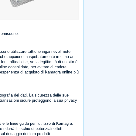
forniscono.
ssono utilizzare tattiche ingannevoli note
ti che appaiono inaspettatamente in cima ai
onti affidabili e, se la legittimità di un sito è
nline consolidate, per evitare di cadere
n'esperienza di acquisto di Kamagra online più
tografia dei dati. La sicurezza delle sue
 transazioni sicure proteggono la sua privacy
e le linee guida per l'utilizzo di Kamagra.
durrà il rischio di potenziali effetti
sul dosaggio dei loro prodotti.