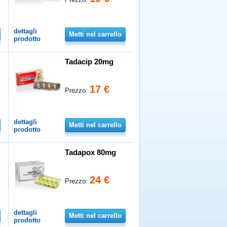
dettagli
Metti nel carrello
prodotto
Tadacip 20mg
17 €
Prezzo:
dettagli
Metti nel carrello
prodotto
Tadapox 80mg
24 €
Prezzo:
dettagli
Metti nel carrello
prodotto