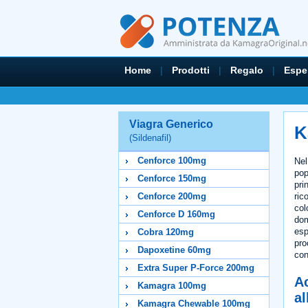
Home
|
Prodotti
|
Regalo
|
Espe
Viagra Generico
K
(Sildenafil)
Cenforce 100mg
Nel
pop
Cenforce 150mg
pri
ric
Cenforce 200mg
col
Cenforce D 160mg
dom
esp
Cobra 120mg
pro
Dapoxetine 60mg
con
Extra Super P-Force 200mg
A
Kamagra 100mg
al
Kamagra Chewable 100mg