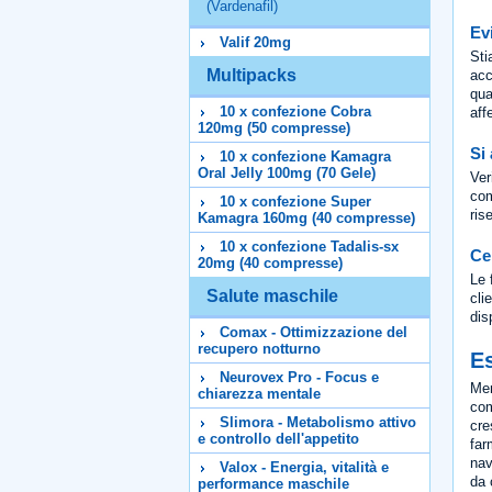
(Vardenafil)
Ev
Valif 20mg
Sti
Multipacks
acc
qua
10 x confezione Cobra
aff
120mg (50 compresse)
Si 
10 x confezione Kamagra
Oral Jelly 100mg (70 Gele)
Ver
com
10 x confezione Super
ris
Kamagra 160mg (40 compresse)
10 x confezione Tadalis-sx
Ce
20mg (40 compresse)
Le 
Salute maschile
cli
dis
Comax - Ottimizzazione del
recupero notturno
Es
Neurovex Pro - Focus e
Men
chiarezza mentale
com
Slimora - Metabolismo attivo
cre
e controllo dell'appetito
far
nav
Valox - Energia, vitalità e
da 
performance maschile