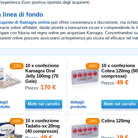
l'esperienza d'uso positiva riportata dagli acquirenti.
 linea di fondo
cquisto di Kamagra online
può offrire convenienza e discrezione, ma richie
macie online affidabili, dando priorità a transazioni sicure e comprendendo le
igare con fiducia nel regno online per acquistare Kamagra. Concentrandosi su p
uirenti online possono assicurarsi un'esperienza più sicura ed efficace nel trat
10 x confezione
10 x confezione
-23%
-59%
Kamagra Oral
Cobra 120mg (50
Jelly 100mg (70
compresse)
Gele)
49 €
Prezzo:
170 €
Prezzo:
tagli
dettagli
Metti nel carrello
Metti nel carrello
dotto
prodotto
10 x confezione
Cobra 120mg
-59%
-24%
Tadalis-sx 20mg
(40 compresse)
49 €
19 €