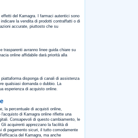
i effetti del Kamagra. I farmaci autentici sono
icare la vendita di prodotti contraffatti o di
ormazioni accurate, piuttosto che su
rme trasparenti avranno linee guida chiare su
a online affidabile darà priorità alla
la piattaforma disponga di canali di assistenza
gere qualsiasi domanda o dubbio. La
 sua esperienza di acquisto online.
ne
, la percentuale di acquisti online,
l'acquisto di Kamagra online riflette una
igitali. Consapevoli di questo cambiamento, le
Gli acquirenti apprezzano la facilità di
essi di pagamento sicuri, il tutto comodamente
ell'efficacia del Kamagra, ma anche