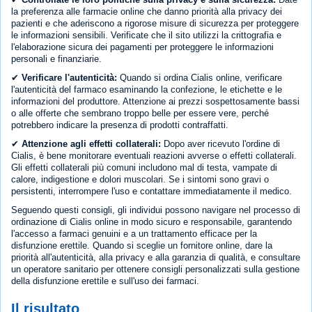
la preferenza alle farmacie online che danno priorità alla privacy dei
pazienti e che aderiscono a rigorose misure di sicurezza per proteggere
le informazioni sensibili. Verificate che il sito utilizzi la crittografia e
l'elaborazione sicura dei pagamenti per proteggere le informazioni
personali e finanziarie.
✔
Verificare l'autenticità:
Quando si ordina Cialis online, verificare
l'autenticità del farmaco esaminando la confezione, le etichette e le
informazioni del produttore. Attenzione ai prezzi sospettosamente bassi
o alle offerte che sembrano troppo belle per essere vere, perché
potrebbero indicare la presenza di prodotti contraffatti.
✔
Attenzione agli effetti collaterali:
Dopo aver ricevuto l'ordine di
Cialis, è bene monitorare eventuali reazioni avverse o effetti collaterali.
Gli effetti collaterali più comuni includono mal di testa, vampate di
calore, indigestione e dolori muscolari. Se i sintomi sono gravi o
persistenti, interrompere l'uso e contattare immediatamente il medico.
Seguendo questi consigli, gli individui possono navigare nel processo di
ordinazione di Cialis online in modo sicuro e responsabile, garantendo
l'accesso a farmaci genuini e a un trattamento efficace per la
disfunzione erettile. Quando si sceglie un fornitore online, dare la
priorità all'autenticità, alla privacy e alla garanzia di qualità, e consultare
un operatore sanitario per ottenere consigli personalizzati sulla gestione
della disfunzione erettile e sull'uso dei farmaci.
Il risultato