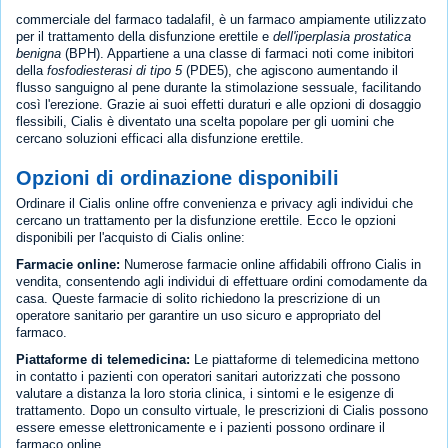
commerciale del farmaco tadalafil, è un farmaco ampiamente utilizzato
per il trattamento della disfunzione erettile e
dell'iperplasia prostatica
benigna
(BPH). Appartiene a una classe di farmaci noti come inibitori
della
fosfodiesterasi di tipo 5
(PDE5), che agiscono aumentando il
flusso sanguigno al pene durante la stimolazione sessuale, facilitando
così l'erezione. Grazie ai suoi effetti duraturi e alle opzioni di dosaggio
flessibili, Cialis è diventato una scelta popolare per gli uomini che
cercano soluzioni efficaci alla disfunzione erettile.
Opzioni di ordinazione disponibili
Ordinare il Cialis online offre convenienza e privacy agli individui che
cercano un trattamento per la disfunzione erettile. Ecco le opzioni
disponibili per l'acquisto di Cialis online:
Farmacie online:
Numerose farmacie online affidabili offrono Cialis in
vendita, consentendo agli individui di effettuare ordini comodamente da
casa. Queste farmacie di solito richiedono la prescrizione di un
operatore sanitario per garantire un uso sicuro e appropriato del
farmaco.
Piattaforme di telemedicina:
Le piattaforme di telemedicina mettono
in contatto i pazienti con operatori sanitari autorizzati che possono
valutare a distanza la loro storia clinica, i sintomi e le esigenze di
trattamento. Dopo un consulto virtuale, le prescrizioni di Cialis possono
essere emesse elettronicamente e i pazienti possono ordinare il
farmaco online.