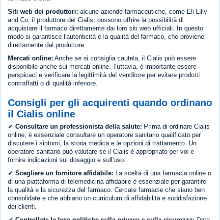
Siti web dei produttori:
alcune aziende farmaceutiche, come Eli Lilly
and Co, il produttore del Cialis, possono offrire la possibilità di
acquistare il farmaco direttamente dai loro siti web ufficiali. In questo
modo si garantisce l'autenticità e la qualità del farmaco, che proviene
direttamente dal produttore.
Mercati online:
Anche se si consiglia cautela, il Cialis può essere
disponibile anche sui mercati online. Tuttavia, è importante essere
perspicaci e verificare la legittimità del venditore per evitare prodotti
contraffatti o di qualità inferiore.
Consigli per gli acquirenti quando ordinano
il Cialis online
✔
Consultare un professionista della salute:
Prima di ordinare Cialis
online, è essenziale consultare un operatore sanitario qualificato per
discutere i sintomi, la storia medica e le opzioni di trattamento. Un
operatore sanitario può valutare se il Cialis è appropriato per voi e
fornire indicazioni sul dosaggio e sull'uso.
✔
Scegliere un fornitore affidabile:
La scelta di una farmacia online o
di una piattaforma di telemedicina affidabile è essenziale per garantire
la qualità e la sicurezza del farmaco. Cercate farmacie che siano ben
consolidate e che abbiano un curriculum di affidabilità e soddisfazione
dei clienti.
✔
Controllate le loro politiche sulla privacy e sulla sicurezza:
Date