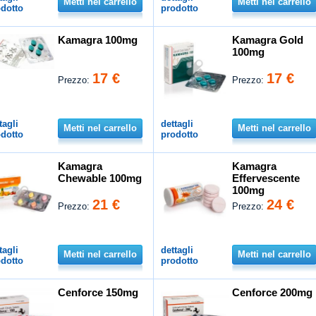
Metti nel carrello
Metti nel carrello
dotto
prodotto
Kamagra 100mg
Kamagra Gold
100mg
17 €
17 €
Prezzo:
Prezzo:
tagli
dettagli
Metti nel carrello
Metti nel carrello
dotto
prodotto
Kamagra
Kamagra
Chewable 100mg
Effervescente
100mg
21 €
24 €
Prezzo:
Prezzo:
tagli
dettagli
Metti nel carrello
Metti nel carrello
dotto
prodotto
Cenforce 150mg
Cenforce 200mg