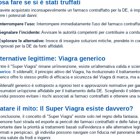
sa fare se si è stati truffati
avete acquistato inconsapevolmente un farmaco contraffatto per la DE, è imp
urre i potenziali danni:
Interrompere l'uso:
Interrompere immediatamente l'uso del farmaco contraffatto 
Segnalare l'incidente:
Avvisare le autorità competenti per contribuire a combatt
Esplorare le alternative:
Invece di inseguire soluzioni mitiche, prendete in con
provati per la DE da fonti affidabili.
ternative legittime: Viagra generico
tre il "Super Viagra" rimane un'invenzione, esiste un'alternativa valida e sci
nerico
. Il sildenafil, il principio attivo del Viagra, ha rivoluzionato il trattamen
erico offre lo stesso profilo di efficacia e sicurezza del Viagra di marca, ma 
Sildenafil generico è sottoposto a rigorosi test e approvazioni normative per garan
sumatori un'opzione affidabile per il trattamento della DE. Scegliendo il sildena
ividui possono evitare i rischi associati ai farmaci contraffatti e ottenere una 
atare il mito: Il Super Viagra esiste davvero?
conclusione, il concetto di "Super Viagra" esiste solo nel regno della fantasia.
persone fuori strada ed esporle ai pericoli dei farmaci contraffatti e delle false
ortante dare la priorità ai trattamenti basati sull'evidenza e alle alternative l
ormati e perspicaci, gli individui possono navigare con fiducia nel panorama de
pria salute da frodi e inganni.