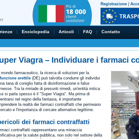
Registrazione
|
Acc
rienze
|
Enciclopedia
|
Articoli
|
FAQ
|
Contatto
uper Viagra – Individuare i farmaci co
 mondo farmaceutico, la ricerca di soluzioni per la
funzione erettile
(DE) può talvolta condurre gli individui
una tana di coniglio fatta di disinformazione e false
messe. Tra la miriade di presunti rimedi, un'entità mitica
cui si parla spesso è il "Super Viagra". Ma prima di
entrarsi nel regno della fantasia, è importante
prendere la realtà dei farmaci contraffatti che permeano
mercato e l'importanza di cercare alternative legittime.
pericoli dei farmaci contraffatti
armaci contraffatti rappresentano una minaccia
nificativa per la salute pubblica, non solo nel settore della