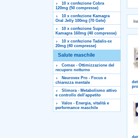
10 x confezione Cobra
120mg (50 compresse)
10 x confezione Kamagra
Oral Jelly 100mg (70 Gele)
In
10 x confezione Super
Kamagra 160mg (40 compresse)
10 x confezione Tadalis-sx
20mg (40 compresse)
Salute maschile
Comax - Ottimizzazione del
recupero notturno
Neurovex Pro - Focus e
det
chiarezza mentale
pro
Slimora - Metabolismo attivo
e controllo dell'appetito
Valox - Energia, vitalità e
performance maschile
det