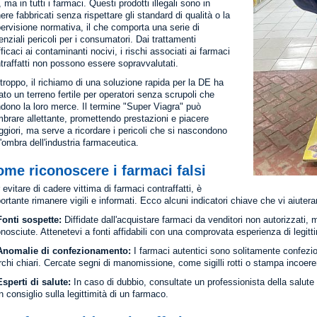
 ma in tutti i farmaci. Questi prodotti illegali sono in
ere fabbricati senza rispettare gli standard di qualità o la
ervisione normativa, il che comporta una serie di
enziali pericoli per i consumatori. Dai trattamenti
fficaci ai contaminanti nocivi, i rischi associati ai farmaci
traffatti non possono essere sopravvalutati.
troppo, il richiamo di una soluzione rapida per la DE ha
ato un terreno fertile per operatori senza scrupoli che
dono la loro merce. Il termine "Super Viagra" può
brare allettante, promettendo prestazioni e piacere
giori, ma serve a ricordare i pericoli che si nascondono
l'ombra dell'industria farmaceutica.
me riconoscere i farmaci falsi
 evitare di cadere vittima di farmaci contraffatti, è
ortante rimanere vigili e informati. Ecco alcuni indicatori chiave che vi aiutera
Fonti sospette:
Diffidate dall'acquistare farmaci da venditori non autorizzati, 
nosciute. Attenetevi a fonti affidabili con una comprovata esperienza di legitti
Anomalie di confezionamento:
I farmaci autentici sono solitamente confeziona
chi chiari. Cercate segni di manomissione, come sigilli rotti o stampa incoere
Esperti di salute:
In caso di dubbio, consultate un professionista della salute 
n consiglio sulla legittimità di un farmaco.