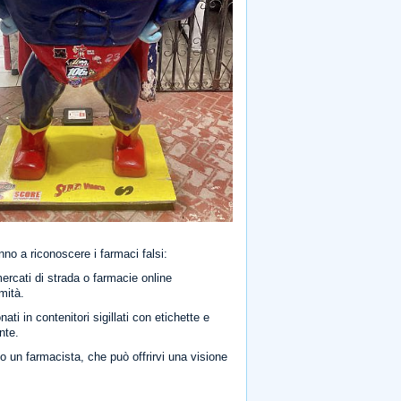
nno a riconoscere i farmaci falsi:
mercati di strada o farmacie online
mità.
ti in contenitori sigillati con etichette e
nte.
o un farmacista, che può offrirvi una visione