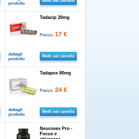
Metti nel carrello
prodotto
Tadacip 20mg
17 €
Prezzo:
dettagli
Metti nel carrello
prodotto
Tadapox 80mg
24 €
Prezzo:
dettagli
Metti nel carrello
prodotto
Neurovex Pro -
Focus e
chiarezza