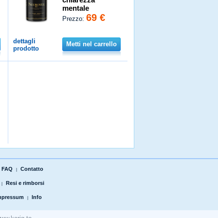
mentale
69 €
Prezzo:
dettagli
Metti nel carrello
prodotto
FAQ
Contatto
|
Resi e rimborsi
|
mpressum
Info
|