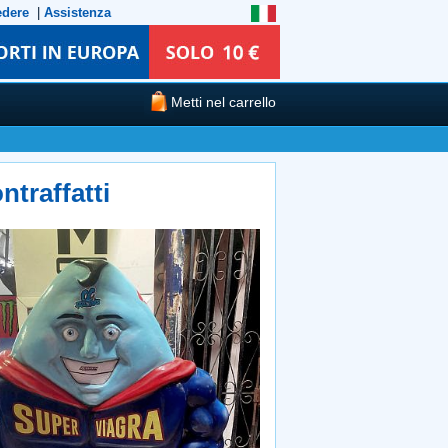
edere
|
Assistenza
Metti nel carrello
ntraffatti