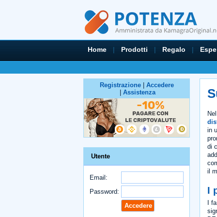
Home
|
Prodotti
|
Regalo
|
Espe
Registrazione
|
Accedere
S
|
Assistenza
Nel
dis
in 
pro
di 
add
Utente
com
il 
Email:
I 
Password:
I f
sig