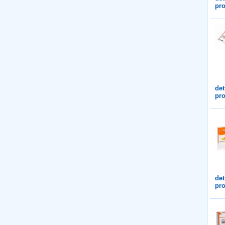
pro
det
pro
det
pro