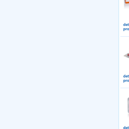
det
pro
det
pro
det