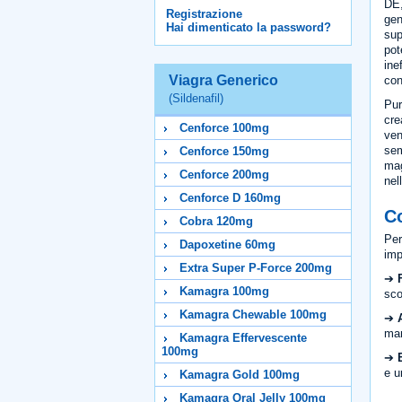
DE,
Registrazione
gen
Hai dimenticato la password?
sup
pot
ine
Viagra Generico
con
(Sildenafil)
Pur
cre
Cenforce 100mg
ven
sem
Cenforce 150mg
mag
Cenforce 200mg
nel
Cenforce D 160mg
Co
Cobra 120mg
Per
Dapoxetine 60mg
imp
Extra Super P-Force 200mg
➔
Kamagra 100mg
sco
Kamagra Chewable 100mg
➔
mar
Kamagra Effervescente
100mg
➔
e u
Kamagra Gold 100mg
Kamagra Oral Jelly 100mg