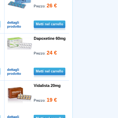
26 €
Prezzo:
dettagli
Metti nel carrello
prodotto
Dapoxetine 60mg
24 €
Prezzo:
dettagli
Metti nel carrello
prodotto
Vidalista 20mg
19 €
Prezzo:
dettagli