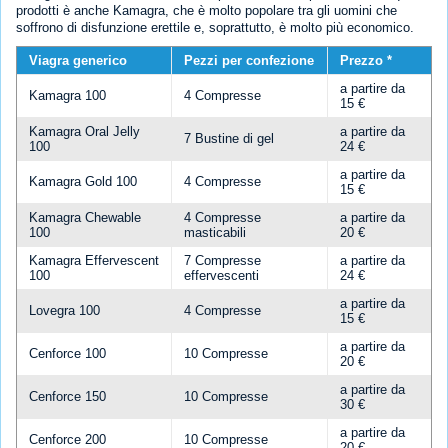
prodotti è anche Kamagra, che è molto popolare tra gli uomini che
soffrono di disfunzione erettile e, soprattutto, è molto più economico.
Viagra generico
Pezzi per confezione
Prezzo *
a partire da
Kamagra 100
4 Compresse
15 €
Kamagra Oral Jelly
a partire da
7 Bustine di gel
100
24 €
a partire da
Kamagra Gold 100
4 Compresse
15 €
Kamagra Chewable
4 Compresse
a partire da
100
masticabili
20 €
Kamagra Effervescent
7 Compresse
a partire da
100
effervescenti
24 €
a partire da
Lovegra 100
4 Compresse
15 €
a partire da
Cenforce 100
10 Compresse
20 €
a partire da
Cenforce 150
10 Compresse
30 €
a partire da
Cenforce 200
10 Compresse
20 €