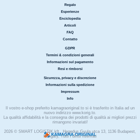
|
Regalo
|
Esperienze
|
Enciclopedia
|
Articoli
|
FAQ
|
Contatto
GDPR
|
Termini & condizioni generali
|
Informazioni sul pagamento
|
Resi e rimborsi
Sicurezza, privacy e discrezione
|
Informazioni sulla spedizione
|
Impressum
|
Info
Il vostro e-shop preferito kamagraoriginal.to si è trasferito in Italia ad un
nuovo indirizzo www.korig.to.
La qualità affidabilità e la consegna dei prodotti di qualità ai migliori prezzi
rimangono invariati!
2026 © SMART LOGISTIK kft., Hegedus Gyula utca 13, 1136 Budapest,
Hungary, Tutti i diritti riservati