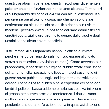
questi ciarlatani. In generale, questi metodi semplicemente e
palesemente non funzionano, nonostante alcune affermazioni
di allungamento del pene di 2-4 cm con alcuni estensori usati
per diverse ore al giorno a casa, ma che non sono state
confermate da alcuno studio scientifico riportato in riviste
mediche "peer-reviewed", e possono causare danni fisici ed
emotivi sostanziali e drenare molto denaro dalle tasche degli
uomini senza alcun chiaro beneficio.
Tutti i metodi di allungamento hanno un'efficacia limitata
perché il nervo penieno dorsale non può essere allungato
senza subire lesioni o avulsioni (strappi). Come accennato in
precedenza, le tecniche chirurgiche pubblicizzate consistono
solitamente nella liposuzione o lipectomia del cuscinetto di
grasso sovra pubico, nel taglio del legamento sensitivo che
collega il pene all'osso pubico o nella copertura del pene con
lembi di pelle del basso addome e nella successiva iniezione
di grasso per aumentarne la circonferenza. I risultati sono
molto scarsi: in genere si ottiene un pene oscillante e poco
pendente, che durante l'erezione punta in qualsiasi direzione