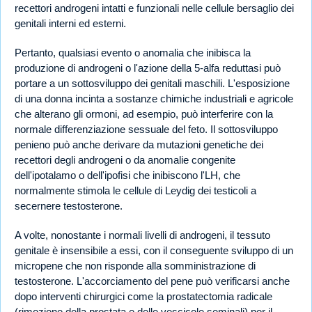
recettori androgeni intatti e funzionali nelle cellule bersaglio dei
genitali interni ed esterni.
Pertanto, qualsiasi evento o anomalia che inibisca la
produzione di androgeni o l'azione della 5-alfa reduttasi può
portare a un sottosviluppo dei genitali maschili. L'esposizione
di una donna incinta a sostanze chimiche industriali e agricole
che alterano gli ormoni, ad esempio, può interferire con la
normale differenziazione sessuale del feto. Il sottosviluppo
penieno può anche derivare da mutazioni genetiche dei
recettori degli androgeni o da anomalie congenite
dell'ipotalamo o dell'ipofisi che inibiscono l'LH, che
normalmente stimola le cellule di Leydig dei testicoli a
secernere testosterone.
A volte, nonostante i normali livelli di androgeni, il tessuto
genitale è insensibile a essi, con il conseguente sviluppo di un
micropene che non risponde alla somministrazione di
testosterone. L'accorciamento del pene può verificarsi anche
dopo interventi chirurgici come la prostatectomia radicale
(rimozione della prostata e delle vescicole seminali) per il