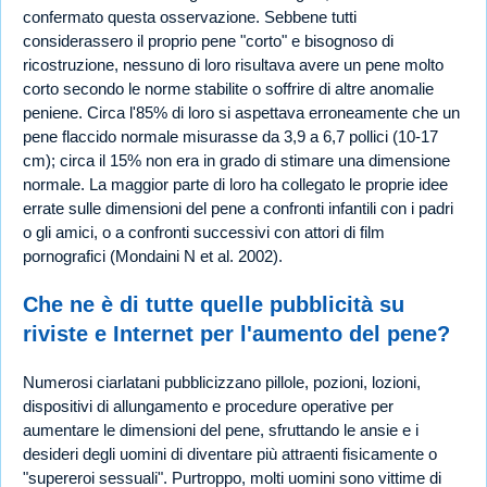
confermato questa osservazione. Sebbene tutti
considerassero il proprio pene "corto" e bisognoso di
ricostruzione, nessuno di loro risultava avere un pene molto
corto secondo le norme stabilite o soffrire di altre anomalie
peniene. Circa l'85% di loro si aspettava erroneamente che un
pene flaccido normale misurasse da 3,9 a 6,7 pollici (10-17
cm); circa il 15% non era in grado di stimare una dimensione
normale. La maggior parte di loro ha collegato le proprie idee
errate sulle dimensioni del pene a confronti infantili con i padri
o gli amici, o a confronti successivi con attori di film
pornografici (Mondaini N et al. 2002).
Che ne è di tutte quelle pubblicità su
riviste e Internet per l'aumento del pene?
Numerosi ciarlatani pubblicizzano pillole, pozioni, lozioni,
dispositivi di allungamento e procedure operative per
aumentare le dimensioni del pene, sfruttando le ansie e i
desideri degli uomini di diventare più attraenti fisicamente o
"supereroi sessuali". Purtroppo, molti uomini sono vittime di