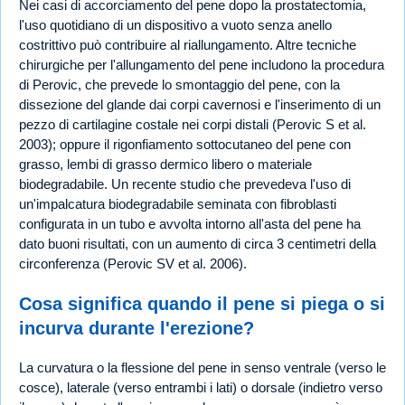
Nei casi di accorciamento del pene dopo la prostatectomia,
l'uso quotidiano di un dispositivo a vuoto senza anello
costrittivo può contribuire al riallungamento. Altre tecniche
chirurgiche per l'allungamento del pene includono la procedura
di Perovic, che prevede lo smontaggio del pene, con la
dissezione del glande dai corpi cavernosi e l'inserimento di un
pezzo di cartilagine costale nei corpi distali (Perovic S et al.
2003); oppure il rigonfiamento sottocutaneo del pene con
grasso, lembi di grasso dermico libero o materiale
biodegradabile. Un recente studio che prevedeva l'uso di
un'impalcatura biodegradabile seminata con fibroblasti
configurata in un tubo e avvolta intorno all'asta del pene ha
dato buoni risultati, con un aumento di circa 3 centimetri della
circonferenza (Perovic SV et al. 2006).
Cosa significa quando il pene si piega o si
incurva durante l'erezione?
La curvatura o la flessione del pene in senso ventrale (verso le
cosce), laterale (verso entrambi i lati) o dorsale (indietro verso