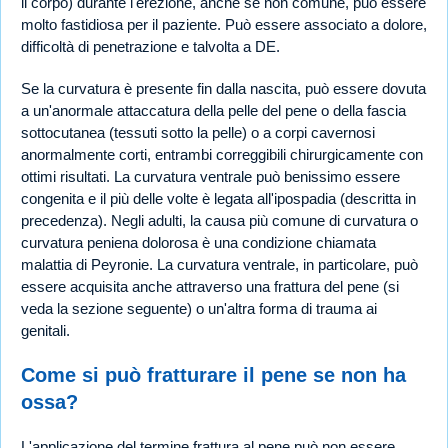
il corpo) durante l'erezione, anche se non comune, può essere
molto fastidiosa per il paziente. Può essere associato a dolore,
difficoltà di penetrazione e talvolta a DE.
Se la curvatura è presente fin dalla nascita, può essere dovuta
a un'anormale attaccatura della pelle del pene o della fascia
sottocutanea (tessuti sotto la pelle) o a corpi cavernosi
anormalmente corti, entrambi correggibili chirurgicamente con
ottimi risultati. La curvatura ventrale può benissimo essere
congenita e il più delle volte è legata all'ipospadia (descritta in
precedenza). Negli adulti, la causa più comune di curvatura o
curvatura peniena dolorosa è una condizione chiamata
malattia di Peyronie. La curvatura ventrale, in particolare, può
essere acquisita anche attraverso una frattura del pene (si
veda la sezione seguente) o un'altra forma di trauma ai
genitali.
Come si può fratturare il pene se non ha
ossa?
L'applicazione del termine frattura al pene può non essere