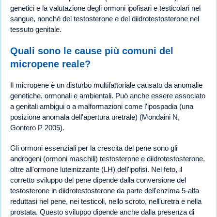
genetici e la valutazione degli ormoni ipofisari e testicolari nel
sangue, nonché del testosterone e del diidrotestosterone nel
tessuto genitale.
Quali sono le cause più comuni del
micropene reale?
Il micropene è un disturbo multifattoriale causato da anomalie
genetiche, ormonali e ambientali. Può anche essere associato
a genitali ambigui o a malformazioni come l'ipospadia (una
posizione anomala dell'apertura uretrale) (Mondaini N,
Gontero P 2005).
Gli ormoni essenziali per la crescita del pene sono gli
androgeni (ormoni maschili) testosterone e diidrotestosterone,
oltre all'ormone luteinizzante (LH) dell'ipofisi. Nel feto, il
corretto sviluppo del pene dipende dalla conversione del
testosterone in diidrotestosterone da parte dell'enzima 5-alfa
reduttasi nel pene, nei testicoli, nello scroto, nell'uretra e nella
prostata. Questo sviluppo dipende anche dalla presenza di