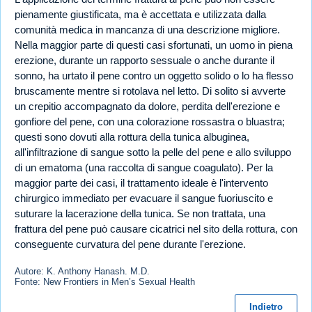
pienamente giustificata, ma è accettata e utilizzata dalla
comunità medica in mancanza di una descrizione migliore.
Nella maggior parte di questi casi sfortunati, un uomo in piena
erezione, durante un rapporto sessuale o anche durante il
sonno, ha urtato il pene contro un oggetto solido o lo ha flesso
bruscamente mentre si rotolava nel letto. Di solito si avverte
un crepitio accompagnato da dolore, perdita dell'erezione e
gonfiore del pene, con una colorazione rossastra o bluastra;
questi sono dovuti alla rottura della tunica albuginea,
all'infiltrazione di sangue sotto la pelle del pene e allo sviluppo
di un ematoma (una raccolta di sangue coagulato). Per la
maggior parte dei casi, il trattamento ideale è l'intervento
chirurgico immediato per evacuare il sangue fuoriuscito e
suturare la lacerazione della tunica. Se non trattata, una
frattura del pene può causare cicatrici nel sito della rottura, con
conseguente curvatura del pene durante l'erezione.
Autore: K. Anthony Hanash. M.D.
Fonte: New Frontiers in Men’s Sexual Health
Indietro