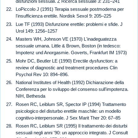
disfunzioni sessuali. Z Ricerca sessuale 3: 231–241
LoPiccolo J (1991) Terapia sessuale postmoderna per
l'insufficienza erettile. Nordisk Sexol 9: 205–225
Lue TF (1993) Disfunzione erettile: problemi e sfide. J
Urol 149: 1256–1257
Masters WH, Johnson VE (1970) L'inadeguatezza
sessuale umana. Little & Brown, Boston (in tedesco:
Impotenz und Anorgasmie. Goverts, Frankfurt IM 1973)
Mohr DC, Beutler LE (1990) Erectile dysfunction: a
review of diagnostic and treatment procedures Clin
Psychol Rev 10: 894–896.
National Institutes of Health (1992) Dichiarazione della
Conferenza per lo sviluppo del consenso sull'impotenza.
NIH, Bethesda
Rosen RC, Leiblum SR, Spector IP (1994) Trattamento
psicologico del disturbo erettile maschile: un modello
cognitivo-interpersonale. J Sex Marit Ther 20: 67–85
Rosen RC, Leiblum SR (1995) Il trattamento dei disturbi
sessuali negli anni '90: un approccio integrato. J Consult