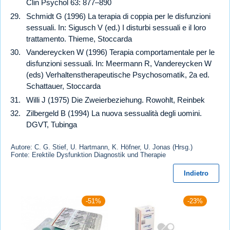
Clin Psychol 63: 877–890
Schmidt G (1996) La terapia di coppia per le disfunzioni
sessuali. In: Sigusch V (ed.) I disturbi sessuali e il loro
trattamento. Thieme, Stoccarda
Vandereycken W (1996) Terapia comportamentale per le
disfunzioni sessuali. In: Meermann R, Vandereycken W
(eds) Verhaltenstherapeutische Psychosomatik, 2a ed.
Schattauer, Stoccarda
Willi J (1975) Die Zweierbeziehung. Rowohlt, Reinbek
Zilbergeld B (1994) La nuova sessualità degli uomini.
DGVT, Tubinga
Autore: C. G. Stief, U. Hartmann, K. Höfner, U. Jonas (Hrsg.)
Fonte: Erektile Dysfunktion Diagnostik und Therapie
Indietro
-51%
-23%