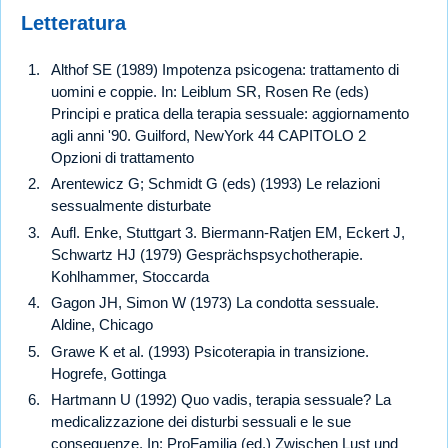
Letteratura
Althof SE (1989) Impotenza psicogena: trattamento di
uomini e coppie. In: Leiblum SR, Rosen Re (eds)
Principi e pratica della terapia sessuale: aggiornamento
agli anni '90. Guilford, NewYork 44 CAPITOLO 2
Opzioni di trattamento
Arentewicz G; Schmidt G (eds) (1993) Le relazioni
sessualmente disturbate
Aufl. Enke, Stuttgart 3. Biermann-Ratjen EM, Eckert J,
Schwartz HJ (1979) Gesprächspsychotherapie.
Kohlhammer, Stoccarda
Gagon JH, Simon W (1973) La condotta sessuale.
Aldine, Chicago
Grawe K et al. (1993) Psicoterapia in transizione.
Hogrefe, Gottinga
Hartmann U (1992) Quo vadis, terapia sessuale? La
medicalizzazione dei disturbi sessuali e le sue
conseguenze. In: ProFamilia (ed.) Zwischen Lust und