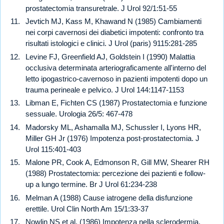
prostatectomia transuretrale. J Urol 92/1:51-55
Jevtich MJ, Kass M, Khawand N (1985) Cambiamenti
nei corpi cavernosi dei diabetici impotenti: confronto tra
risultati istologici e clinici. J Urol (paris) 9115:281-285
Levine FJ, Greenfield AJ, Goldstein I (1990) Malattia
occlusiva determinata arteriograficamente all'interno del
letto ipogastrico-cavernoso in pazienti impotenti dopo un
trauma perineale e pelvico. J Urol 144:1147-1153
Libman E, Fichten CS (1987) Prostatectomia e funzione
sessuale. Urologia 26/5: 467-478
Madorsky ML, Ashamalla MJ, Schussler I, Lyons HR,
Miller GH Jr (1976) Impotenza post-prostatectomia. J
Urol 115:401-403
Malone PR, Cook A, Edmonson R, Gill MW, Shearer RH
(1988) Prostatectomia: percezione dei pazienti e follow-
up a lungo termine. Br J Urol 61:234-238
Melman A (1988) Cause iatrogene della disfunzione
erettile. Urol Clin North Am 15/1:33-37
Nowlin NS et al. (1986) Impotenza nella sclerodermia.