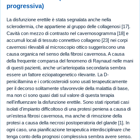
progressiva)
La disfunzione erettile è stata segnalata anche nella
sclerodermia, che appartiene al gruppo delle collagenosi [17].
Cavità con mezzo di contrasto nel cavernosogramma [18] e
accumuli locali di tessuto connettivo collageno [23] nei corpi
cavernosi rilevabili al microscopio ottico suggeriscono una
causa organica nel senso della fibrosi cavernosa. A causa
della frequente comparsa del fenomeno di Raynaud nelle mani
di questi pazienti, anche un'arteriopatia secondaria sembra
essere un fattore eziopatogenetico rilevante. La D-
penicillamina e i corticosteroidi sono usati terapeuticamente
per il decorso solitamente sfavorevole della malattia di base,
ma non ci sono quasi dati sul valore di questa terapia
nell'influenzare la disfunzione erettile. Sono stati riportati casi
isolati d'impianto difficoltoso di una protesi peniena a causa di
un'estesa fibrosi cavernosa, ma anche di rimozione della
protesi a causa della necrosi postoperatoria del glande [1]. In
ogni caso, una pianificazione terapeutica interdisciplinare che
tenga conto della prognosi complessiva sembra avere senso.