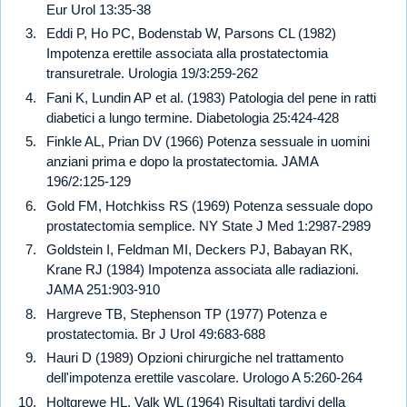
Eur Urol 13:35-38
Eddi P, Ho PC, Bodenstab W, Parsons CL (1982)
Impotenza erettile associata alla prostatectomia
transuretrale. Urologia 19/3:259-262
Fani K, Lundin AP et al. (1983) Patologia del pene in ratti
diabetici a lungo termine. Diabetologia 25:424-428
Finkle AL, Prian DV (1966) Potenza sessuale in uomini
anziani prima e dopo la prostatectomia. JAMA
196/2:125-129
Gold FM, Hotchkiss RS (1969) Potenza sessuale dopo
prostatectomia semplice. NY State J Med 1:2987-2989
Goldstein I, Feldman MI, Deckers PJ, Babayan RK,
Krane RJ (1984) Impotenza associata alle radiazioni.
JAMA 251:903-910
Hargreve TB, Stephenson TP (1977) Potenza e
prostatectomia. Br J UroI 49:683-688
Hauri D (1989) Opzioni chirurgiche nel trattamento
dell'impotenza erettile vascolare. Urologo A 5:260-264
Holtgrewe HL, Valk WL (1964) Risultati tardivi della