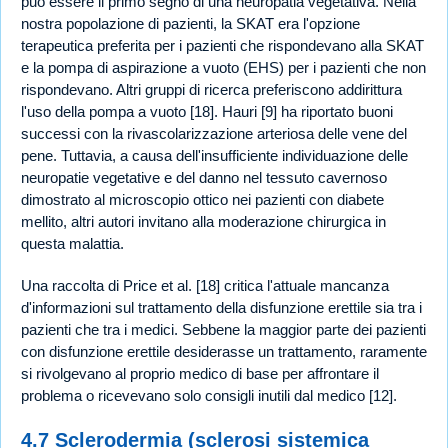
può essere il primo segno di una neuropatia vegetativa. Nella
nostra popolazione di pazienti, la SKAT era l'opzione
terapeutica preferita per i pazienti che rispondevano alla SKAT
e la pompa di aspirazione a vuoto (EHS) per i pazienti che non
rispondevano. Altri gruppi di ricerca preferiscono addirittura
l'uso della pompa a vuoto [18]. Hauri [9] ha riportato buoni
successi con la rivascolarizzazione arteriosa delle vene del
pene. Tuttavia, a causa dell'insufficiente individuazione delle
neuropatie vegetative e del danno nel tessuto cavernoso
dimostrato al microscopio ottico nei pazienti con diabete
mellito, altri autori invitano alla moderazione chirurgica in
questa malattia.
Una raccolta di Price et al. [18] critica l'attuale mancanza
d'informazioni sul trattamento della disfunzione erettile sia tra i
pazienti che tra i medici. Sebbene la maggior parte dei pazienti
con disfunzione erettile desiderasse un trattamento, raramente
si rivolgevano al proprio medico di base per affrontare il
problema o ricevevano solo consigli inutili dal medico [12].
4.7 Sclerodermia (sclerosi sistemica