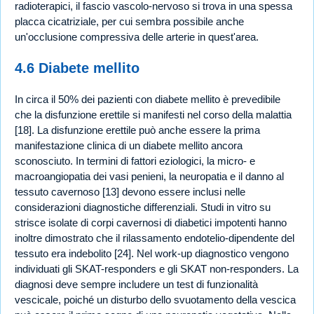
radioterapici, il fascio vascolo-nervoso si trova in una spessa
placca cicatriziale, per cui sembra possibile anche
un'occlusione compressiva delle arterie in quest'area.
4.6 Diabete mellito
In circa il 50% dei pazienti con diabete mellito è prevedibile
che la disfunzione erettile si manifesti nel corso della malattia
[18]. La disfunzione erettile può anche essere la prima
manifestazione clinica di un diabete mellito ancora
sconosciuto. In termini di fattori eziologici, la micro- e
macroangiopatia dei vasi penieni, la neuropatia e il danno al
tessuto cavernoso [13] devono essere inclusi nelle
considerazioni diagnostiche differenziali. Studi in vitro su
strisce isolate di corpi cavernosi di diabetici impotenti hanno
inoltre dimostrato che il rilassamento endotelio-dipendente del
tessuto era indebolito [24]. Nel work-up diagnostico vengono
individuati gli SKAT-responders e gli SKAT non-responders. La
diagnosi deve sempre includere un test di funzionalità
vescicale, poiché un disturbo dello svuotamento della vescica