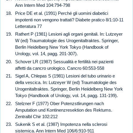
Ann Intern Med 104:794-798
Price DE et al. (1991) Perché gli uomini diabetici
impotenti non vengono trattati? Diabete pratico 8/1:10-11
Letteratura 77
Rathert P (1981) Lesioni agli organi genitali. In: Lutzeyer
W (ed) Traumatologie des Urogenitaltraktes. Springer,
Berlin Heidelberg New York Tokyo (Handbook of
Urology, vol. 14, pagg. 201-307).
Schover LR (1987) Sessualità e fertilità nei pazienti
affetti da cancro urologico. Cancro 60:553-558
Sigel A, Chlepas S (1981) Lesioni del tubo urinario e
della vescica. In: Lutzeyer W (ed) Traumatologie des
Urogenitaltraktes. Springer, Berlin Heiidelberg New York
Tokyo (Handbook of Urology, vol. 14, pagg. 131-199).
Stelzner F (1977) Ober Potenzstlirungen nach
Amputation und Kontinenzresektion des Rektums.
Zentralbl Chir 102:212
Sukenik S et al. (1987) Impotenza nella sclerosi
sistemica. Ann Intern Med 106/6:910-911