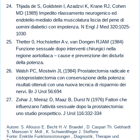
Thjada de S, Goldstein I, Azadzvi K, Krane RJ, Cohen
MD (1989) Impedito rilassamento neurogenico ed
endotelio-mediato della muscolatura liscia del pene di
uomini diabetici con impotenza. N Engl J Med 320:1025-
1030
Thetter 0, Hochstetter A v, van Dongen RJAM (1984)
Funzione sessuale dopo interventi chirurgici nella
regione aortoiliaca – cause e prevenzione dei disturbi
della potenza.
Walsh PC, Mostwin JL (1984) Prostatectomia radicale e
cistoprostatectomia con conservazione della potenza:
risultati ottenuti con una nuova tecnica di risparmio dei
nervi. Br J Urol 56:694
Zohar J, Meiraz D, Maaz B, Durst N (1976) Fattori che
influenzano l'attività sessuale dopo la prostatectomia:
uno studio prospettico. J Urol 116:332-334
Autore: S. Alloussi E. Becht H.-V. Braedel , D. Caspari Th. Gebhardt
S. Meessen V. Moll , K. Schwerdtfeger J. Steffens
Fonte: Erektile Funktionsstorungen , Diagnostik, Therapie und