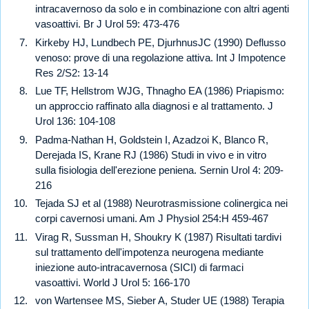
intracavernoso da solo e in combinazione con altri agenti
vasoattivi. Br J Urol 59: 473-476
Kirkeby HJ, Lundbech PE, DjurhnusJC (1990) Deflusso
venoso: prove di una regolazione attiva. Int J Impotence
Res 2/S2: 13-14
Lue TF, Hellstrom WJG, Thnagho EA (1986) Priapismo:
un approccio raffinato alla diagnosi e al trattamento. J
Urol 136: 104-108
Padma-Nathan H, Goldstein I, Azadzoi K, Blanco R,
Derejada IS, Krane RJ (1986) Studi in vivo e in vitro
sulla fisiologia dell'erezione peniena. Sernin Urol 4: 209-
216
Tejada SJ et al (1988) Neurotrasmissione colinergica nei
corpi cavernosi umani. Am J Physiol 254:H 459-467
Virag R, Sussman H, Shoukry K (1987) Risultati tardivi
sul trattamento dell'impotenza neurogena mediante
iniezione auto-intracavernosa (SICI) di farmaci
vasoattivi. World J Urol 5: 166-170
von Wartensee MS, Sieber A, Studer UE (1988) Terapia