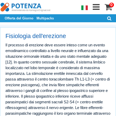
0
Offerta del Giorno
Multipacks
Fisiologia dell'erezione
Il processo di erezione deve essere inteso come un evento
emodinamico controllato a livello neurale e influenzato da una
situazione ormonale intatta e da uno stato mentale adeguato
[12]. In quanto centro sessuale cerebrale, il sistema limbico
localizzato nel lobo temporale è considerato di massima
importanza. La stimolazione erettile innescata dal cervello
passa attraverso il centro toracolombare Th L1-L3 (= centro di
erezione psicogena), che invia fibre simpatiche efferenti
attraverso i gangli di confine al plesso ipogastrico superiore e
inferiore. Il plesso ipogastrico inferiore riceve afflussi
parasimpatici dai segmenti sacrali S2-S4 (= centro erettile
riflessogeno) attraverso il
nervo erigente
. Le fibre efferenti-
parasimpatiche raggiungono il loro organo terminale attraverso