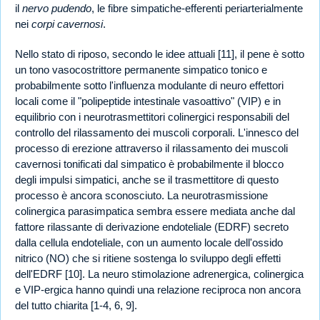
il
nervo pudendo
, le fibre simpatiche-efferenti periarterialmente
nei
corpi cavernosi
.
Nello stato di riposo, secondo le idee attuali [11], il pene è sotto
un tono vasocostrittore permanente simpatico tonico e
probabilmente sotto l'influenza modulante di neuro effettori
locali come il "polipeptide intestinale vasoattivo" (VIP) e in
equilibrio con i neurotrasmettitori colinergici responsabili del
controllo del rilassamento dei muscoli corporali. L'innesco del
processo di erezione attraverso il rilassamento dei muscoli
cavernosi tonificati dal simpatico è probabilmente il blocco
degli impulsi simpatici, anche se il trasmettitore di questo
processo è ancora sconosciuto. La neurotrasmissione
colinergica parasimpatica sembra essere mediata anche dal
fattore rilassante di derivazione endoteliale (EDRF) secreto
dalla cellula endoteliale, con un aumento locale dell'ossido
nitrico (NO) che si ritiene sostenga lo sviluppo degli effetti
dell'EDRF [10]. La neuro stimolazione adrenergica, colinergica
e VIP-ergica hanno quindi una relazione reciproca non ancora
del tutto chiarita [1-4, 6, 9].