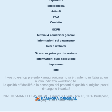
Esperienze
|
Enciclopedia
|
Articoli
|
FAQ
|
Contatto
GDPR
|
Termini & condizioni generali
|
Informazioni sul pagamento
|
Resi e rimborsi
Sicurezza, privacy e discrezione
|
Informazioni sulla spedizione
|
Impressum
|
Info
Il vostro e-shop preferito kamagraoriginal.to si è trasferito in Italia ad un
nuovo indirizzo www.korig.to.
La qualità affidabilità e la consegna dei prodotti di qualità ai migliori prezzi
rimangono invariati!
2026 © SMART LOGISTIK kft., Hegedus Gyula utca 13, 1136 Budapest,
Hungary, Tutti i diritti riservati