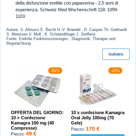
della disfunzione erettile con papaverina - 2,5 anni di
esperienza. Schweiz Med Wochenschrift 118: 1099-
1103
Autore: S. Alloussi E. Becht H.-V. Braedel , D. Caspari Th. Gebhardt
S. Meessen V. Moll , K. Schwerdtfeger J. Steffens
Fonte: Erektile Funktionsstorungen , Diagnostik, Therapie und
Begutachtung
Indietro
-51%
-23%
OFFERTA DEL GIORNO:
10 x confezione Kamagra
10 × Confezione
Oral Jelly 100mg (70
Kamagra 100 mg (40
Gele)
Compresse)
170 €
Prezzo:
49 €
Prezzo: