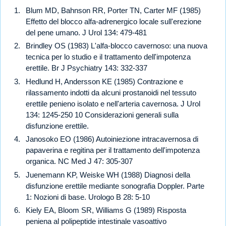
Blum MD, Bahnson RR, Porter TN, Carter MF (1985)
Effetto del blocco alfa-adrenergico locale sull'erezione
del pene umano. J Urol 134: 479-481
Brindley OS (1983) L'alfa-blocco cavernoso: una nuova
tecnica per lo studio e il trattamento dell'impotenza
erettile. Br J Psychiatry 143: 332-337
Hedlund H, Andersson KE (1985) Contrazione e
rilassamento indotti da alcuni prostanoidi nel tessuto
erettile penieno isolato e nell'arteria cavernosa. J Urol
134: 1245-250 10 Considerazioni generali sulla
disfunzione erettile.
Janosoko EO (1986) Autoiniezione intracavernosa di
papaverina e regitina per il trattamento dell'impotenza
organica. NC Med J 47: 305-307
Juenemann KP, Weiske WH (1988) Diagnosi della
disfunzione erettile mediante sonografia Doppler. Parte
1: Nozioni di base. Urologo B 28: 5-10
Kiely EA, Bloom SR, Williams G (1989) Risposta
peniena al polipeptide intestinale vasoattivo