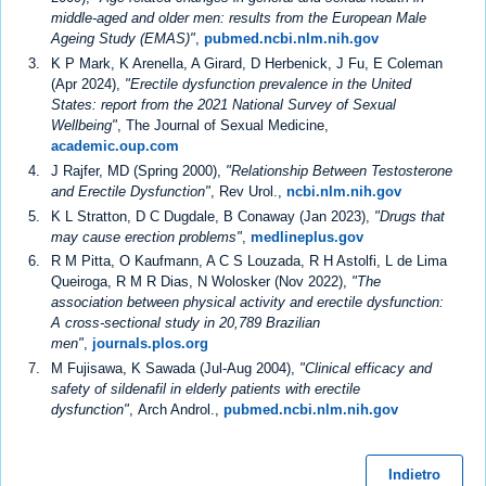
middle-aged and older men: results from the European Male
Ageing Study (EMAS)"
,
pubmed.ncbi.nlm.nih.gov
K P Mark, K Arenella, A Girard, D Herbenick, J Fu, E Coleman
(Apr 2024),
"Erectile dysfunction prevalence in the United
States: report from the 2021 National Survey of Sexual
Wellbeing"
, The Journal of Sexual Medicine,
academic.oup.com
J Rajfer, MD (Spring 2000),
"Relationship Between Testosterone
and Erectile Dysfunction"
, Rev Urol.,
ncbi.nlm.nih.gov
K L Stratton, D C Dugdale, B Conaway (Jan 2023),
"Drugs that
may cause erection problems"
,
medlineplus.gov
R M Pitta, O Kaufmann, A C S Louzada, R H Astolfi, L de Lima
Queiroga, R M R Dias, N Wolosker (Nov 2022),
"The
association between physical activity and erectile dysfunction:
A cross-sectional study in 20,789 Brazilian
men"
,
journals.plos.org
M Fujisawa, K Sawada (Jul-Aug 2004),
"Clinical efficacy and
safety of sildenafil in elderly patients with erectile
dysfunction"
, Arch Androl.,
pubmed.ncbi.nlm.nih.gov
Indietro