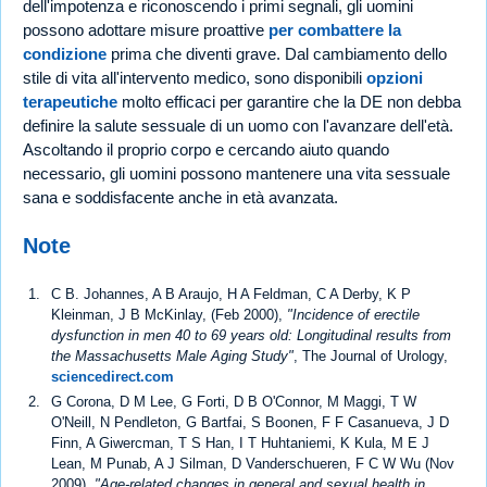
dell'impotenza e riconoscendo i primi segnali, gli uomini
possono adottare misure proattive
per combattere la
condizione
prima che diventi grave. Dal cambiamento dello
stile di vita all'intervento medico, sono disponibili
opzioni
terapeutiche
molto efficaci per garantire che la DE non debba
definire la salute sessuale di un uomo con l'avanzare dell'età.
Ascoltando il proprio corpo e cercando aiuto quando
necessario, gli uomini possono mantenere una vita sessuale
sana e soddisfacente anche in età avanzata.
Note
C B. Johannes, A B Araujo, H A Feldman, C A Derby, K P
Kleinman, J B McKinlay, (Feb 2000),
"Incidence of erectile
dysfunction in men 40 to 69 years old: Longitudinal results from
the Massachusetts Male Aging Study"
, The Journal of Urology,
sciencedirect.com
G Corona, D M Lee, G Forti, D B O'Connor, M Maggi, T W
O'Neill, N Pendleton, G Bartfai, S Boonen, F F Casanueva, J D
Finn, A Giwercman, T S Han, I T Huhtaniemi, K Kula, M E J
Lean, M Punab, A J Silman, D Vanderschueren, F C W Wu (Nov
2009),
"Age-related changes in general and sexual health in