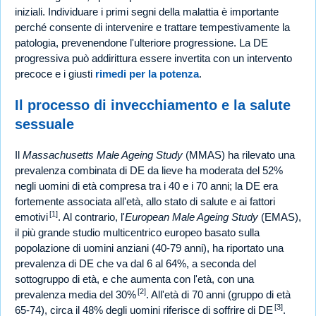
iniziali. Individuare i primi segni della malattia è importante
perché consente di intervenire e trattare tempestivamente la
patologia, prevenendone l'ulteriore progressione. La DE
progressiva può addirittura essere invertita con un intervento
precoce e i giusti
rimedi per la potenza
.
Il processo di invecchiamento e la salute
sessuale
Il
Massachusetts Male Ageing Study
(MMAS) ha rilevato una
prevalenza combinata di DE da lieve ha moderata del 52%
negli uomini di età compresa tra i 40 e i 70 anni; la DE era
fortemente associata all'età, allo stato di salute e ai fattori
[1]
emotivi
. Al contrario, l'
European Male Ageing Study
(EMAS),
il più grande studio multicentrico europeo basato sulla
popolazione di uomini anziani (40-79 anni), ha riportato una
prevalenza di DE che va dal 6 al 64%, a seconda del
sottogruppo di età, e che aumenta con l'età, con una
[2]
prevalenza media del 30%
. All'età di 70 anni (gruppo di età
[3]
65-74), circa il 48% degli uomini riferisce di soffrire di DE
.