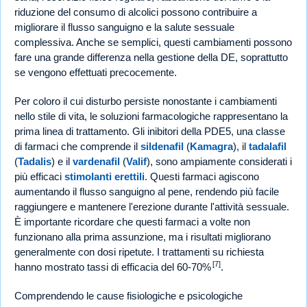
riduzione del consumo di alcolici possono contribuire a
migliorare il flusso sanguigno e la salute sessuale
complessiva. Anche se semplici, questi cambiamenti possono
fare una grande differenza nella gestione della DE, soprattutto
se vengono effettuati precocemente.
Per coloro il cui disturbo persiste nonostante i cambiamenti
nello stile di vita, le soluzioni farmacologiche rappresentano la
prima linea di trattamento. Gli inibitori della PDE5, una classe
di farmaci che comprende il
sildenafil
(
Kamagra
), il
tadalafil
(
Tadalis
) e il
vardenafil
(
Valif
), sono ampiamente considerati i
più efficaci
stimolanti erettili
. Questi farmaci agiscono
aumentando il flusso sanguigno al pene, rendendo più facile
raggiungere e mantenere l'erezione durante l'attività sessuale.
È importante ricordare che questi farmaci a volte non
funzionano alla prima assunzione, ma i risultati migliorano
generalmente con dosi ripetute. I trattamenti su richiesta
[7]
hanno mostrato tassi di efficacia del 60-70%
.
Comprendendo le cause fisiologiche e psicologiche