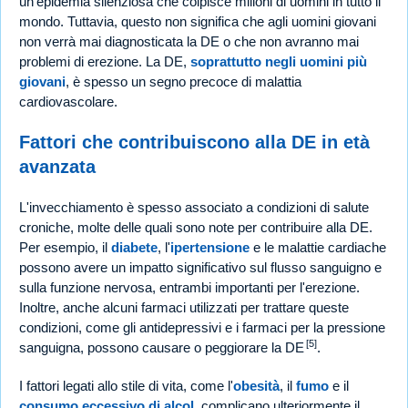
un'epidemia silenziosa che colpisce milioni di uomini in tutto il
mondo. Tuttavia, questo non significa che agli uomini giovani
non verrà mai diagnosticata la DE o che non avranno mai
problemi di erezione. La DE,
soprattutto negli uomini più
giovani
, è spesso un segno precoce di malattia
cardiovascolare.
Fattori che contribuiscono alla DE in età
avanzata
L'invecchiamento è spesso associato a condizioni di salute
croniche, molte delle quali sono note per contribuire alla DE.
Per esempio, il
diabete
, l'
ipertensione
e le malattie cardiache
possono avere un impatto significativo sul flusso sanguigno e
sulla funzione nervosa, entrambi importanti per l'erezione.
Inoltre, anche alcuni farmaci utilizzati per trattare queste
condizioni, come gli antidepressivi e i farmaci per la pressione
[5]
sanguigna, possono causare o peggiorare la DE
.
I fattori legati allo stile di vita, come l'
obesità
, il
fumo
e il
consumo eccessivo di alcol
, complicano ulteriormente il